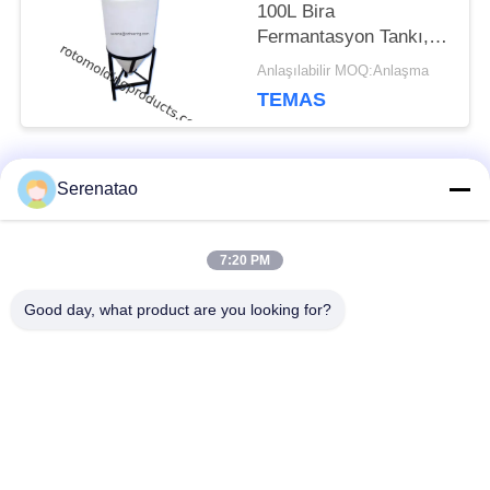
100L Bira
Fermantasyon Tankı,
Şarap Fermantasyon
Anlaşılabilir MOQ:Anlaşma
Tankı
TEMAS
Serenatao
Popüler Kategoriler
Tüm
7:20 PM
Rotomolding Ürünleri
Poly Kutu Kamyon
Good day, what product are you looking for?
Euro İstifleme
Kimyasal Dozaj Tankı
Konteynerleri
Özel Roto Kalıp
Üstü Açık Silindirik
Tankları
Tank