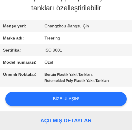
tankları özelleştirilebilir
TURU
Menşe yeri:
Changzhou Jiangsu Çin
KALITE
Marka adı:
Treering
KONTROL
Sertifika:
ISO 9001
Model numarası:
Özel
BIZIMLE
Önemli Noktalar:
,
Benzin Plastik Yakıt Tankları
ILETIŞIME
Rotomolded Poly Plastik Yakıt Tankları
GEÇIN
BIZE ULAŞIN!
BIR
AÇILMIŞ DETAYLAR
TEKLIF