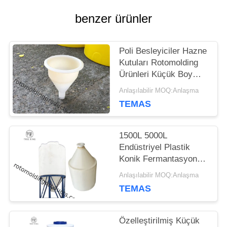
ISTEĞI
benzer ürünler
SITE
Poli Besleyiciler Hazne
Kutuları Rotomolding
HARITASI
Ürünleri Küçük Boy
Huni D300 * H360 Mm
Anlaşılabilir MOQ:Anlaşma
TEMAS
PRIVACY
POLICY
1500L 5000L
Endüstriyel Plastik
Konik Fermantasyon
Tankı Beyaz Şarapta
Anlaşılabilir MOQ:Anlaşma
TEMAS
Özelleştirilmiş Küçük