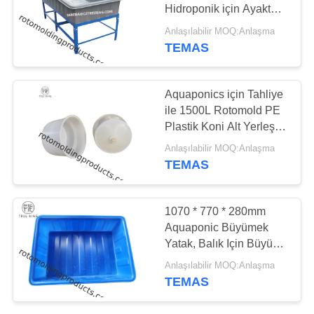
Hidroponik için Ayakta
PRIVACY
ile Büyütün Yatak
Anlaşılabilir MOQ:Anlaşma
POLICY
TEMAS
34
Özel Roto Kalıp
Aquaponics için Tahliye
Tankları
ile 1500L Rotomold PE
Plastik Koni Alt Yerleşim
Tankı
Anlaşılabilir MOQ:Anlaşma
TEMAS
31
1070 * 770 * 280mm
Üstü Açık Silindirik
Aquaponic Büyümek
Yatak, Balık Için Büyük
Tank
Plastik Küvetler K200L
Anlaşılabilir MOQ:Anlaşma
Dayanıklı
TEMAS