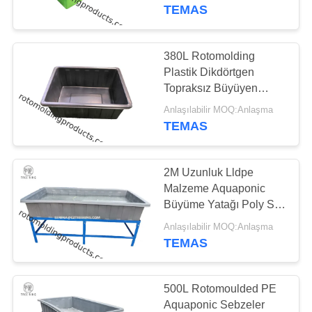
TEMAS
KALITE
KONTROL
380L Rotomolding
48
Plastik Dikdörtgen
Kimyasal Dozaj
BIZIMLE
Topraksız Büyüyen
Yatak Standı ile Tankları
ILETIŞIME
Tankı
Anlaşılabilir MOQ:Anlaşma
Büyütün
TEMAS
GEÇIN
2M Uzunluk Lldpe
BIR
Malzeme Aquaponic
TEKLIF
Büyüme Yatağı Poly Su
33
Ürünleri Tankları ile
ISTEĞI
Anlaşılabilir MOQ:Anlaşma
Euro İstifleme
Tanklar
TEMAS
Konteynerleri
SITE
500L Rotomoulded PE
HARITASI
Aquaponic Sebzeler