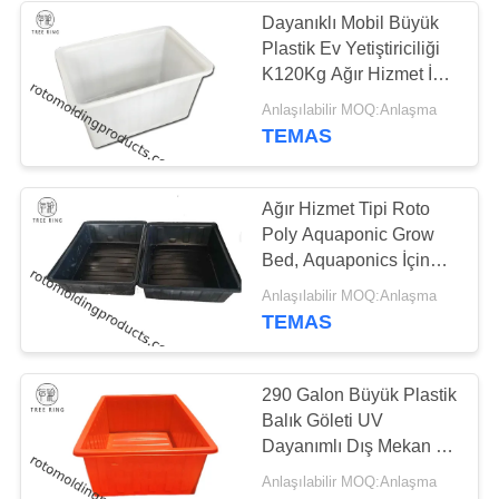
Dayanıklı Mobil Büyük
Plastik Ev Yetiştiriciliği
20
K120Kg Ağır Hizmet İçin
Aquaponic Büyüme
Yatakları Büyütün
Anlaşılabilir MOQ:Anlaşma
TEMAS
Yatağı
Ağır Hizmet Tipi Roto
Poly Aquaponic Grow
Bed, Aquaponics İçin
Gıda Sınıfı Kapları
13
Anlaşılabilir MOQ:Anlaşma
TEMAS
IBC Tankı
290 Galon Büyük Plastik
Balık Göleti UV
Dayanımlı Dış Mekan / İç
Mekan Endüstriyel
Anlaşılabilir MOQ:Anlaşma