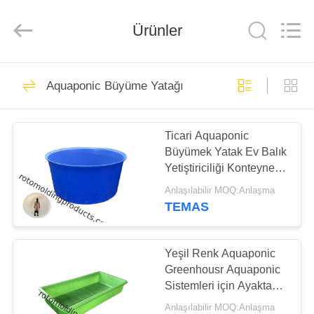
Treering
Plastics
CO.,
Ürünler
ltd.
All
Rights
Reserved.
EV
50
Aquaponic Büyüme Yatağı
Rotomolding
ÜRÜN:%
Ürünleri
Ticari Aquaponic
S
Büyümek Yatak Ev Balık
Yetiştiriciliği Konteyner
VİDEOLAR
Kabuklu Deniz Ürünleri
Anlaşılabilir MOQ:Anlaşma
Yatakları
TEMAS
61
HAKKIMIZDA
Yeşil Renk Aquaponic
Poly Kutu Kamyon
FABRIKA
Greenhousr Aquaponic
Sistemleri için Ayakta
TURU
Büyüyen Yatak
Anlaşılabilir MOQ:Anlaşma