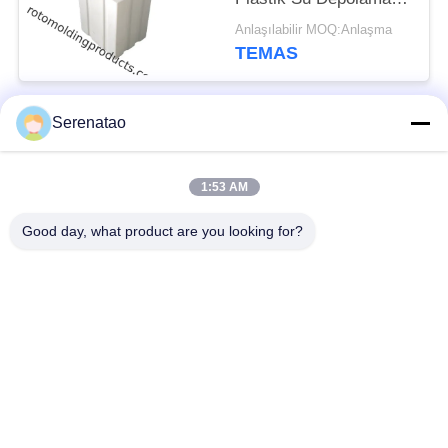
Tankları 120L
Anlaşılabilir MOQ:Anlaşma
TEMAS
Serenatao
Popüler Kategoriler
Tüm
1:53 AM
Rotomolding Ürünleri
Poly Kutu Kamyon
Good day, what product are you looking for?
Euro İstifleme
Kimyasal Dozaj Tankı
Konteynerleri
Özel Roto Kalıp
Üstü Açık Silindirik
Tankları
Tank
Aquaponic Büyüme
IBC Tankı