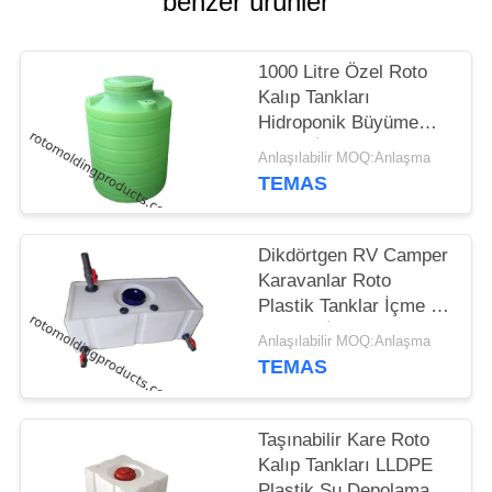
benzer ürünler
PRIVACY
1000 Litre Özel Roto
POLICY
Kalıp Tankları
Hidroponik Büyüme
Çiftliği İçin Dikey
Anlaşılabilir MOQ:Anlaşma
Yağmur Suyu
TEMAS
Depolama
Dikdörtgen RV Camper
Karavanlar Roto
Plastik Tanklar İçme ve
Yıkama İçin Konteyner
Anlaşılabilir MOQ:Anlaşma
TEMAS
Taşınabilir Kare Roto
Kalıp Tankları LLDPE
Plastik Su Depolama