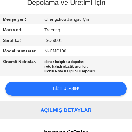
Depolama ve Üretimi İçin
KALITE
KONTROL
Menşe yeri:
Changzhou Jiangsu Çin
Marka adı:
Treering
BIZIMLE
Sertifika:
ISO 9001
ILETIŞIME
Model numarası:
Nl-CMC100
GEÇIN
Önemli Noktalar:
,
döner kalıplı su depoları
,
roto kalıplı plastik ürünler
Konik Roto Kalıplı Su Depoları
BIR
TEKLIF
BIZE ULAŞIN!
ISTEĞI
AÇILMIŞ DETAYLAR
SITE
HARITASI