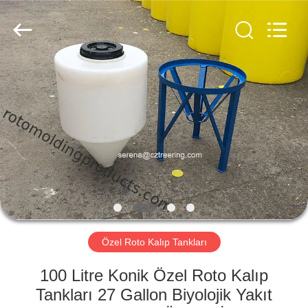
Treering
Plastics
CO.,
ltd.
All
Rights
Reserved.
EV
ÜRÜN:%
S
VİDEOLAR
HAKKIMIZDA
Özel Roto Kalıp Tankları
FABRIKA
100 Litre Konik Özel Roto Kalıp
TURU
Tankları 27 Gallon Biyolojik Yakıt