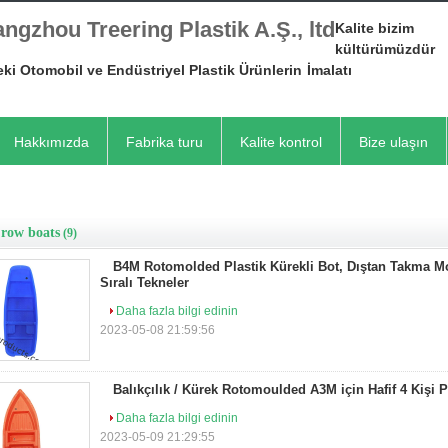
ngzhou Treering Plastik A.Ş., ltd
Kalite bizim
kültürümüzdür
ki Otomobil ve Endüstriyel Plastik Ürünlerin
İmalatı
Hakkımızda
Fabrika turu
Kalite kontrol
Bize ulaşın
 row boats
(9)
B4M Rotomolded Plastik Kürekli Bot, Dıştan Takma Mo
Sıralı Tekneler
Daha fazla bilgi edinin
2023-05-08 21:59:56
Balıkçılık / Kürek Rotomoulded A3M için Hafif 4 Kişi P
Daha fazla bilgi edinin
2023-05-09 21:29:55