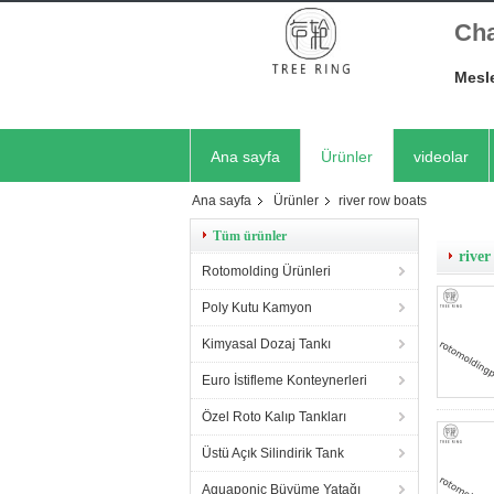
Cha
Mesle
Ana sayfa
Ürünler
videolar
Ana sayfa
Ürünler
river row boats
Tüm ürünler
river
Rotomolding Ürünleri
Poly Kutu Kamyon
Kimyasal Dozaj Tankı
Euro İstifleme Konteynerleri
Özel Roto Kalıp Tankları
Üstü Açık Silindirik Tank
Aquaponic Büyüme Yatağı