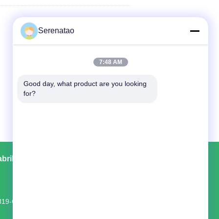
Serenatao
7:48 AM
Good day, what product are you looking 
for?
abrika turu
Kişiler
Site Haritası
319-C509 Tongjiang Caddesi Changzhou
Jiangsu ÇİN