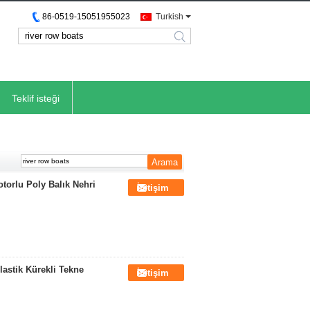
86-0519-15051955023
Turkish
search
Teklif isteği
torlu Poly Balık Nehri
İletişim
lastik Kürekli Tekne
İletişim